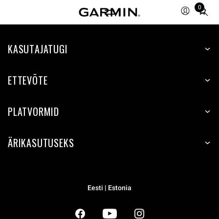
0
Total
items
in
KASUTAJATUGI
cart:
0
ETTEVÕTE
PLATVORMID
ÄRIKASUTUSEKS
Eesti | Estonia