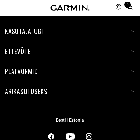
0
Total
items
in
KASUTAJATUGI
cart:
0
ETTEVÕTE
PLATVORMID
ÄRIKASUTUSEKS
Eesti | Estonia