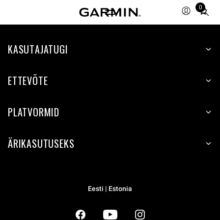
0
Total
items
in
KASUTAJATUGI
cart:
0
ETTEVÕTE
PLATVORMID
ÄRIKASUTUSEKS
Eesti | Estonia