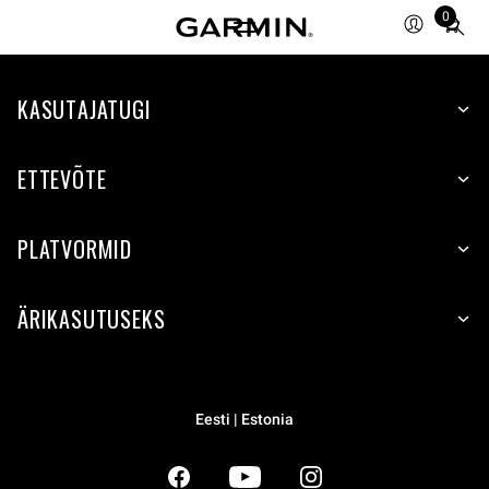
0
Total
items
in
KASUTAJATUGI
cart:
0
ETTEVÕTE
PLATVORMID
ÄRIKASUTUSEKS
Eesti | Estonia