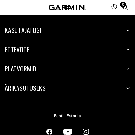
0
Total
items
in
KASUTAJATUGI
cart:
0
ETTEVÕTE
PLATVORMID
ÄRIKASUTUSEKS
Eesti | Estonia