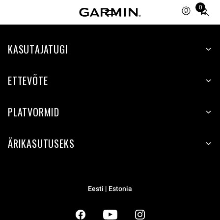
0
Total
items
in
KASUTAJATUGI
cart:
0
ETTEVÕTE
PLATVORMID
ÄRIKASUTUSEKS
Eesti | Estonia