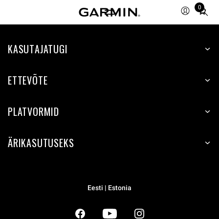
0
Total
items
in
KASUTAJATUGI
cart:
0
ETTEVÕTE
PLATVORMID
ÄRIKASUTUSEKS
Eesti | Estonia