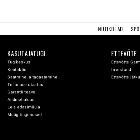
NUTIKELLAD
SPO
KASUTAJATUGI
ETTEVÕTE
Tugikeskus
Ettevõtte Garm
Kontaktid
Investorid
Saatmine ja tagastamine
Ettevõtte jätk
Tellimuse staatus
Garantii teave
Andmehaldus
Leia edasimüüja
Müügitingimused