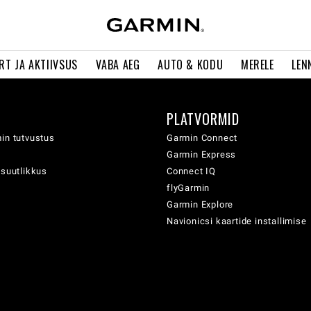
RT JA AKTIIVSUS
VABA AEG
AUTO & KODU
MERELE
LEN
PLATVORMID
in tutvustus
Garmin Connect
Garmin Express
usuutlikkus
Connect IQ
flyGarmin
Garmin Explore
Navionicsi kaartide installimise