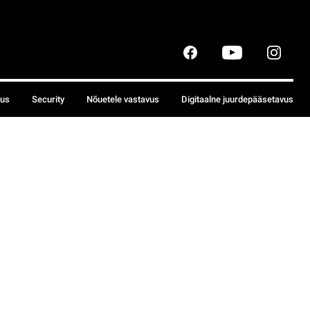
sus
Security
Nõuetele vastavus
Digitaalne juurdepääsetavus