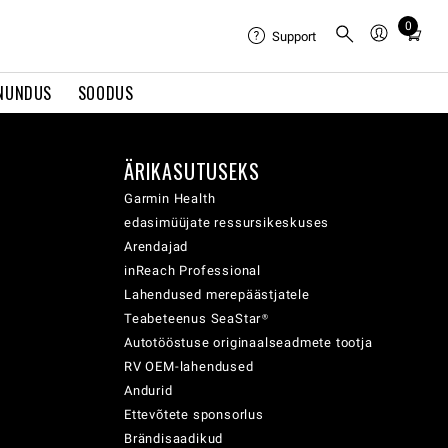
0
Total
Support
items
in
NUNDUS
SOODUS
cart:
0
ÄRIKASUTUSEKS
Garmin Health
edasimüüjate ressursikeskuses
Arendajad
inReach Professional
Lahendused merepäästjatele
Teabeteenus SeaStar®
Autotööstuse originaalseadmete tootja
RV OEM-lahendused
Andurid
Ettevõtete sponsorlus
Brändisaadikud