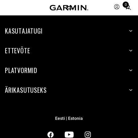
0
Total
items
in
KASUTAJATUGI
cart:
0
ETTEVÕTE
PLATVORMID
ÄRIKASUTUSEKS
Eesti | Estonia