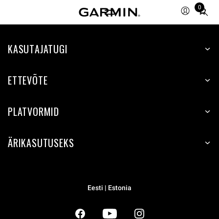
0
Total
items
in
KASUTAJATUGI
cart:
0
ETTEVÕTE
PLATVORMID
ÄRIKASUTUSEKS
Eesti | Estonia