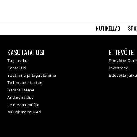
NUTIKELLAD
SPO
KASUTAJATUGI
ETTEVÕTE
Tugikeskus
Ettevõtte Garm
Kontaktid
Investorid
Saatmine ja tagastamine
Ettevõtte jätk
Tellimuse staatus
Garantii teave
Andmehaldus
Leia edasimüüja
Müügitingimused