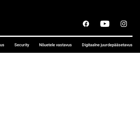
sus
Security
Nõuetele vastavus
Digitaalne juurdepääsetavus