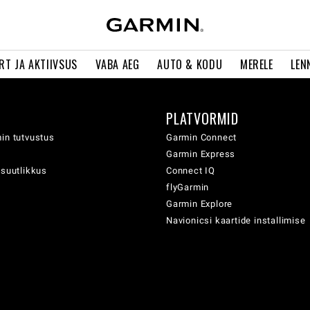
RT JA AKTIIVSUS
VABA AEG
AUTO & KODU
MERELE
LEN
PLATVORMID
in tutvustus
Garmin Connect
Garmin Express
usuutlikkus
Connect IQ
flyGarmin
Garmin Explore
Navionicsi kaartide installimise