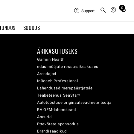
0
Total
Support
items
in
NUNDUS
SOODUS
cart:
0
ÄRIKASUTUSEKS
Garmin Health
edasimüüjate ressursikeskuses
Arendajad
inReach Professional
Lahendused merepäästjatele
Teabeteenus SeaStar®
Autotööstuse originaalseadmete tootja
RV OEM-lahendused
Andurid
Ettevõtete sponsorlus
Brändisaadikud