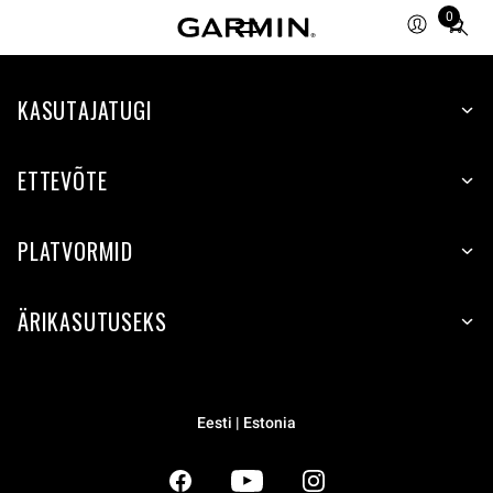
0
Total
items
in
KASUTAJATUGI
cart:
0
ETTEVÕTE
PLATVORMID
ÄRIKASUTUSEKS
Eesti | Estonia