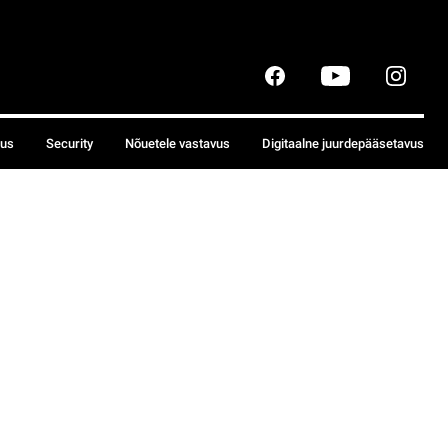
sus
Security
Nõuetele vastavus
Digitaalne juurdepääsetavus