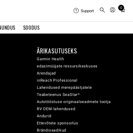
0
Total
Support
items
in
NUNDUS
SOODUS
cart:
0
ÄRIKASUTUSEKS
Garmin Health
edasimüüjate ressursikeskuses
Arendajad
inReach Professional
Lahendused merepäästjatele
Teabeteenus SeaStar®
Autotööstuse originaalseadmete tootja
RV OEM-lahendused
Andurid
Ettevõtete sponsorlus
Brändisaadikud