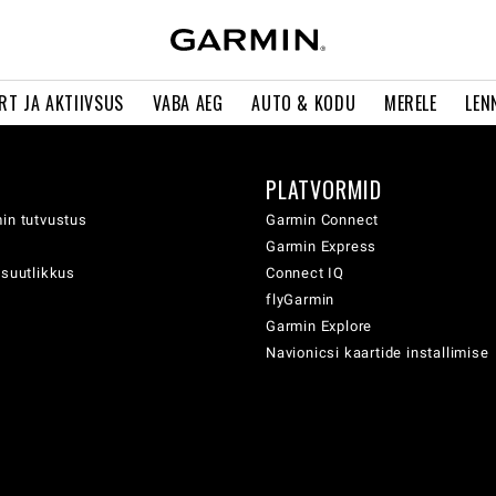
RT JA AKTIIVSUS
VABA AEG
AUTO & KODU
MERELE
LEN
PLATVORMID
in tutvustus
Garmin Connect
Garmin Express
usuutlikkus
Connect IQ
flyGarmin
Garmin Explore
Navionicsi kaartide installimise