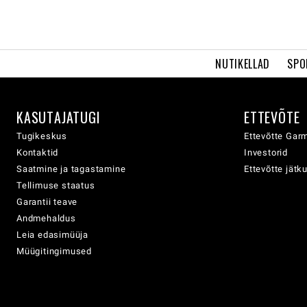
NUTIKELLAD
SPO
KASUTAJATUGI
ETTEVÕTE
Tugikeskus
Ettevõtte Garm
Kontaktid
Investorid
Saatmine ja tagastamine
Ettevõtte jätk
Tellimuse staatus
Garantii teave
Andmehaldus
Leia edasimüüja
Müügitingimused