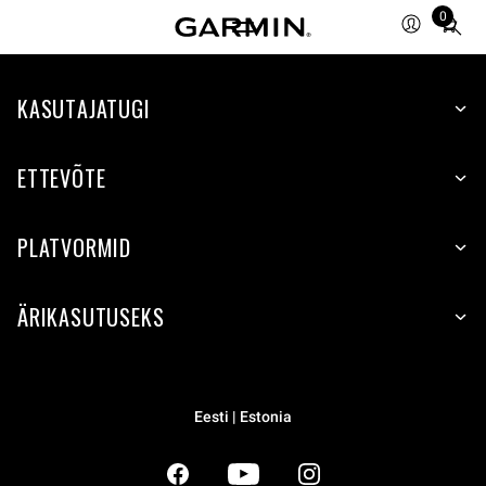
0
Total
items
in
KASUTAJATUGI
cart:
0
ETTEVÕTE
PLATVORMID
ÄRIKASUTUSEKS
Eesti | Estonia