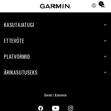
0
Total
items
in
KASUTAJATUGI
cart:
0
ETTEVÕTE
PLATVORMID
ÄRIKASUTUSEKS
Eesti | Estonia