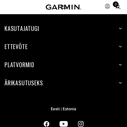
0
Total
items
in
KASUTAJATUGI
cart:
0
ETTEVÕTE
PLATVORMID
ÄRIKASUTUSEKS
Eesti | Estonia