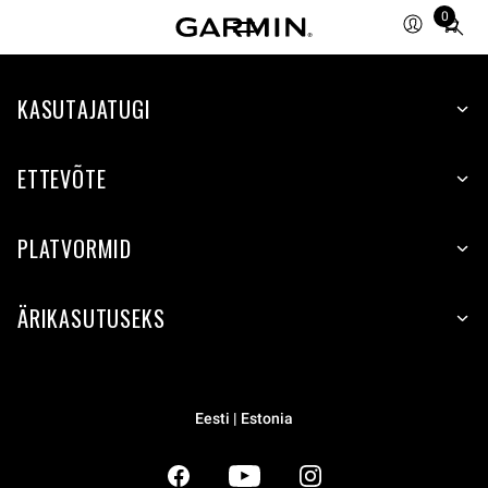
0
Total
items
in
KASUTAJATUGI
cart:
0
ETTEVÕTE
PLATVORMID
ÄRIKASUTUSEKS
Eesti | Estonia