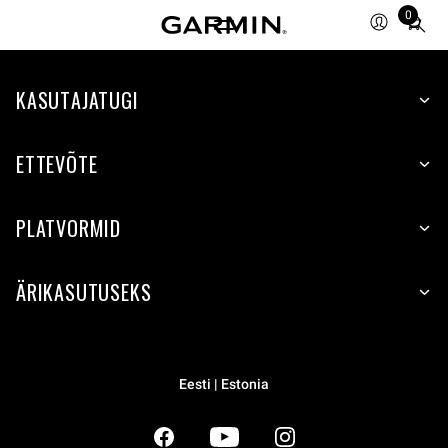
0
Total
items
in
KASUTAJATUGI
cart:
0
ETTEVÕTE
PLATVORMID
ÄRIKASUTUSEKS
Eesti | Estonia