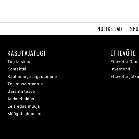
NUTIKELLAD
SPO
KASUTAJATUGI
ETTEVÕTE
Tugikeskus
Ettevõtte Garm
Kontaktid
Investorid
Saatmine ja tagastamine
Ettevõtte jätk
Tellimuse staatus
Garantii teave
Andmehaldus
Leia edasimüüja
Müügitingimused