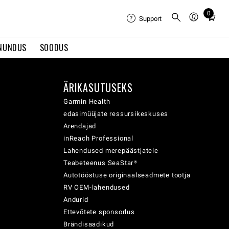
0
Total
Support
items
in
NUNDUS
SOODUS
cart:
0
ÄRIKASUTUSEKS
Garmin Health
edasimüüjate ressursikeskuses
Arendajad
inReach Professional
Lahendused merepäästjatele
Teabeteenus SeaStar®
Autotööstuse originaalseadmete tootja
RV OEM-lahendused
Andurid
Ettevõtete sponsorlus
Brändisaadikud