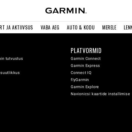
RT JA AKTIIVSUS
VABA AEG
AUTO & KODU
MERELE
LEN
PLATVORMID
in tutvustus
Garmin Connect
Garmin Express
usuutlikkus
Connect IQ
flyGarmin
Garmin Explore
Navionicsi kaartide installimise