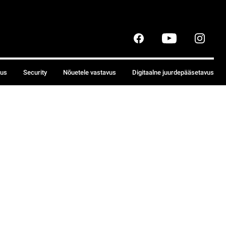
sus
Security
Nõuetele vastavus
Digitaalne juurdepääsetavus