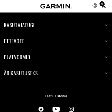
0
Total
items
in
KASUTAJATUGI
cart:
0
ETTEVÕTE
PLATVORMID
ÄRIKASUTUSEKS
Eesti | Estonia