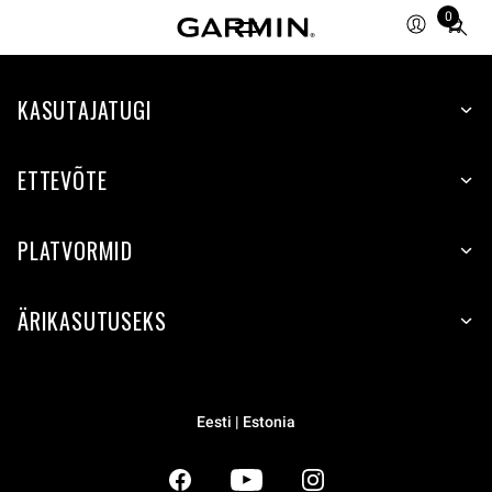
0
Total
items
in
KASUTAJATUGI
cart:
0
ETTEVÕTE
PLATVORMID
ÄRIKASUTUSEKS
Eesti | Estonia