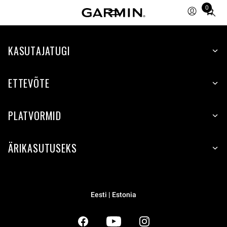
0
Total
items
in
KASUTAJATUGI
cart:
0
ETTEVÕTE
PLATVORMID
ÄRIKASUTUSEKS
Eesti | Estonia