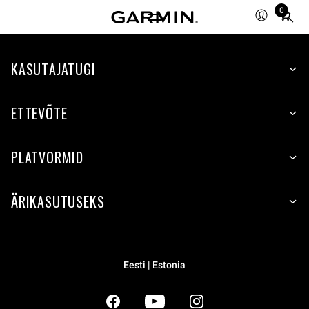
0
Total
items
in
KASUTAJATUGI
cart:
0
ETTEVÕTE
PLATVORMID
ÄRIKASUTUSEKS
Eesti | Estonia