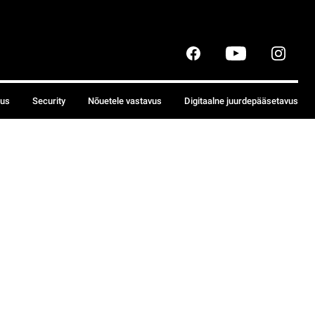
sus
Security
Nõuetele vastavus
Digitaalne juurdepääsetavus