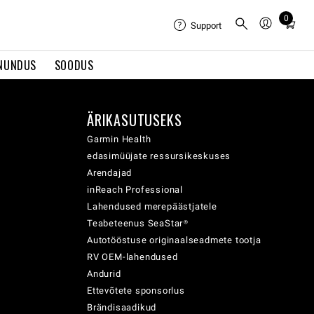
0
Total
Support
items
in
NUNDUS
SOODUS
cart:
0
ÄRIKASUTUSEKS
Garmin Health
edasimüüjate ressursikeskuses
Arendajad
inReach Professional
Lahendused merepäästjatele
Teabeteenus SeaStar®
Autotööstuse originaalseadmete tootja
RV OEM-lahendused
Andurid
Ettevõtete sponsorlus
Brändisaadikud