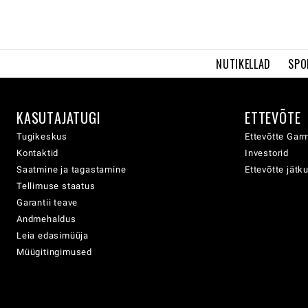
NUTIKELLAD
SPO
KASUTAJATUGI
ETTEVÕTE
Tugikeskus
Ettevõtte Garm
Kontaktid
Investorid
Saatmine ja tagastamine
Ettevõtte jätk
Tellimuse staatus
Garantii teave
Andmehaldus
Leia edasimüüja
Müügitingimused