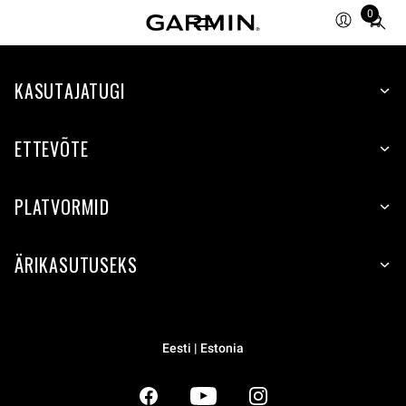
0
Total
items
in
KASUTAJATUGI
cart:
0
ETTEVÕTE
PLATVORMID
ÄRIKASUTUSEKS
Eesti | Estonia