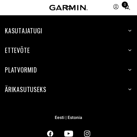
0
Total
items
in
KASUTAJATUGI
cart:
0
ETTEVÕTE
PLATVORMID
ÄRIKASUTUSEKS
Eesti | Estonia