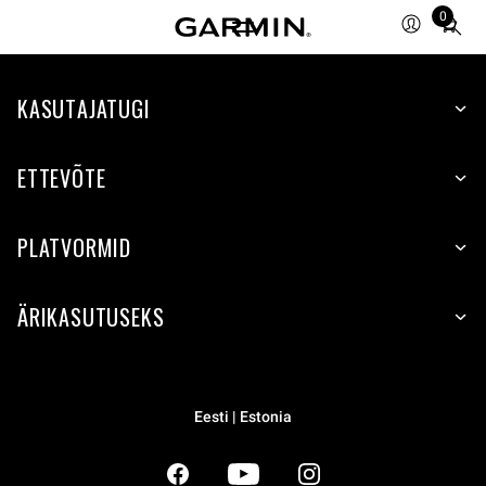
0
Total
items
in
KASUTAJATUGI
cart:
0
ETTEVÕTE
PLATVORMID
ÄRIKASUTUSEKS
Eesti | Estonia