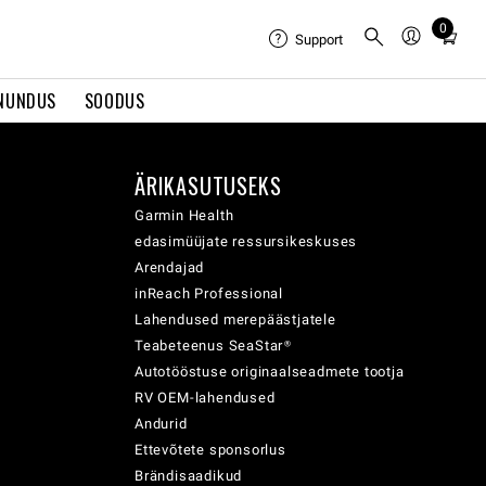
0
Total
Support
items
in
NUNDUS
SOODUS
cart:
0
ÄRIKASUTUSEKS
Garmin Health
edasimüüjate ressursikeskuses
Arendajad
inReach Professional
Lahendused merepäästjatele
Teabeteenus SeaStar®
Autotööstuse originaalseadmete tootja
RV OEM-lahendused
Andurid
Ettevõtete sponsorlus
Brändisaadikud