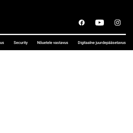
sus
Security
Nõuetele vastavus
Digitaalne juurdepääsetavus