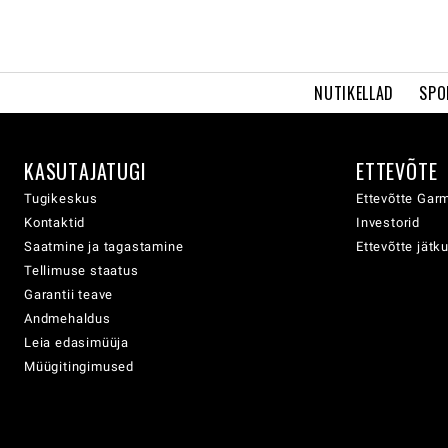
NUTIKELLAD
SPO
KASUTAJATUGI
ETTEVÕTE
Tugikeskus
Ettevõtte Garm
Kontaktid
Investorid
Saatmine ja tagastamine
Ettevõtte jätk
Tellimuse staatus
Garantii teave
Andmehaldus
Leia edasimüüja
Müügitingimused