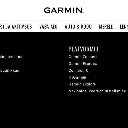
RT JA AKTIIVSUS
VABA AEG
AUTO & KODU
MERELE
LEN
PLATVORMID
in tutvustus
Garmin Connect
Garmin Express
usuutlikkus
Connect IQ
flyGarmin
Garmin Explore
Navionicsi kaartide installimise