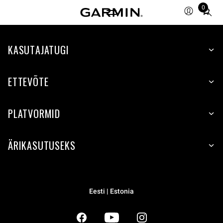
0
Total
items
in
KASUTAJATUGI
cart:
0
ETTEVÕTE
PLATVORMID
ÄRIKASUTUSEKS
Eesti | Estonia