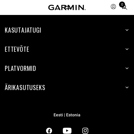
0
Total
items
in
KASUTAJATUGI
cart:
0
ETTEVÕTE
PLATVORMID
ÄRIKASUTUSEKS
Eesti | Estonia