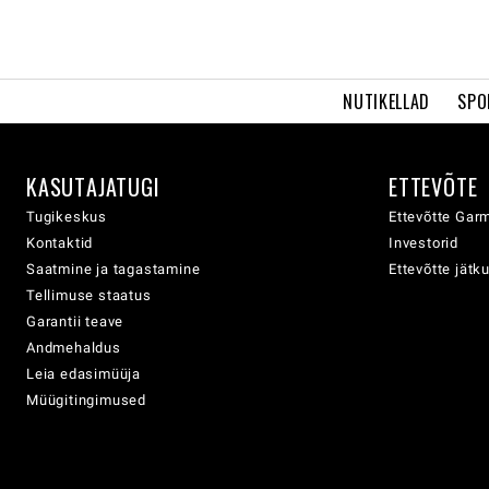
NUTIKELLAD
SPO
KASUTAJATUGI
ETTEVÕTE
Tugikeskus
Ettevõtte Garm
Kontaktid
Investorid
Saatmine ja tagastamine
Ettevõtte jätk
Tellimuse staatus
Garantii teave
Andmehaldus
Leia edasimüüja
Müügitingimused