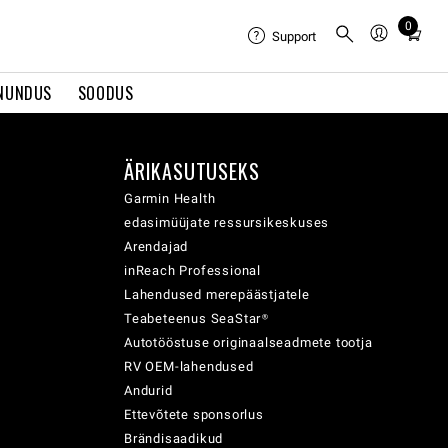
0
Total
Support
items
in
NUNDUS
SOODUS
cart:
0
ÄRIKASUTUSEKS
Garmin Health
edasimüüjate ressursikeskuses
Arendajad
inReach Professional
Lahendused merepäästjatele
Teabeteenus SeaStar®
Autotööstuse originaalseadmete tootja
RV OEM-lahendused
Andurid
Ettevõtete sponsorlus
Brändisaadikud