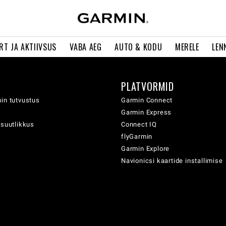
RT JA AKTIIVSUS
VABA AEG
AUTO & KODU
MERELE
LEN
PLATVORMID
in tutvustus
Garmin Connect
Garmin Express
usuutlikkus
Connect IQ
flyGarmin
Garmin Explore
Navionicsi kaartide installimise