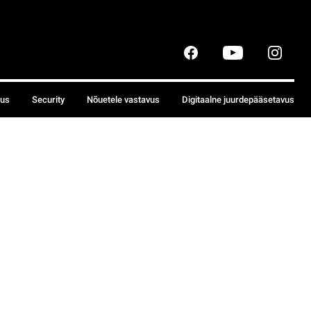
sus
Security
Nõuetele vastavus
Digitaalne juurdepääsetavus