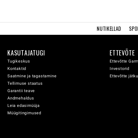
NUTIKELLAD
SPO
KASUTAJATUGI
ETTEVÕTE
Tugikeskus
Ettevõtte Garm
Kontaktid
Investorid
Saatmine ja tagastamine
Ettevõtte jätk
Tellimuse staatus
Garantii teave
Andmehaldus
Leia edasimüüja
Müügitingimused