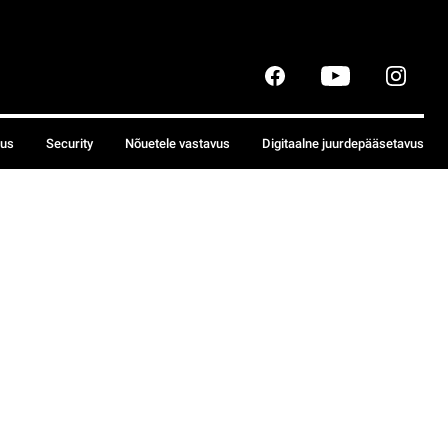
sus
Security
Nõuetele vastavus
Digitaalne juurdepääsetavus