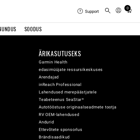
0
Total
Support
items
in
NUNDUS
SOODUS
cart:
0
ÄRIKASUTUSEKS
Garmin Health
edasimüüjate ressursikeskuses
Arendajad
inReach Professional
Lahendused merepäästjatele
Teabeteenus SeaStar®
Autotööstuse originaalseadmete tootja
RV OEM-lahendused
Andurid
Ettevõtete sponsorlus
Brändisaadikud