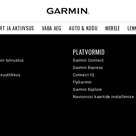
RT JA AKTIIVSUS
VABA AEG
AUTO & KODU
MERELE
LEN
PLATVORMID
in tutvustus
Garmin Connect
Garmin Express
usuutlikkus
Connect IQ
flyGarmin
Garmin Explore
Navionicsi kaartide installimise