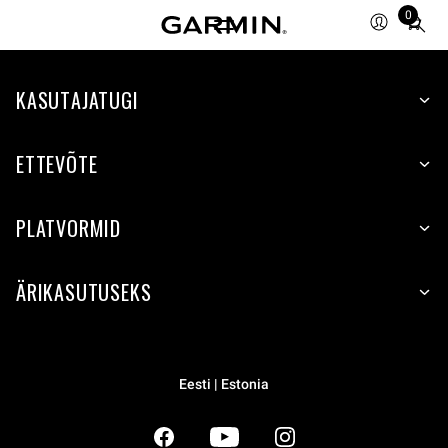
0
Total
items
in
KASUTAJATUGI
cart:
0
ETTEVÕTE
PLATVORMID
ÄRIKASUTUSEKS
Eesti | Estonia