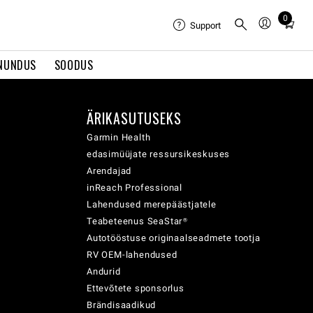
0
Total
Support
items
in
NUNDUS
SOODUS
cart:
0
ÄRIKASUTUSEKS
Garmin Health
edasimüüjate ressursikeskuses
Arendajad
inReach Professional
Lahendused merepäästjatele
Teabeteenus SeaStar®
Autotööstuse originaalseadmete tootja
RV OEM-lahendused
Andurid
Ettevõtete sponsorlus
Brändisaadikud