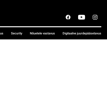
sus
Security
Nõuetele vastavus
Digitaalne juurdepääsetavus