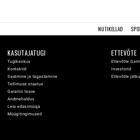
NUTIKELLAD
SPO
KASUTAJATUGI
ETTEVÕTE
Tugikeskus
Ettevõtte Garm
Kontaktid
Investorid
Saatmine ja tagastamine
Ettevõtte jätk
Tellimuse staatus
Garantii teave
Andmehaldus
Leia edasimüüja
Müügitingimused