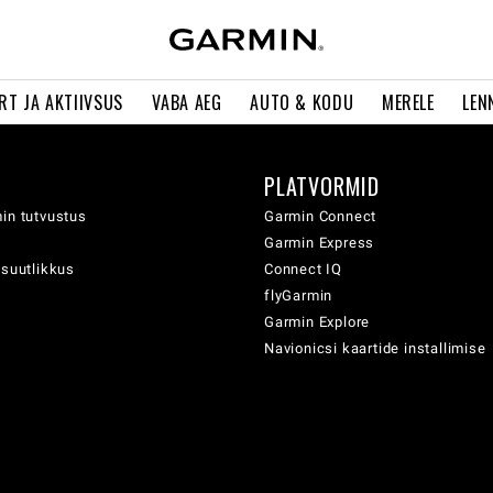
RT JA AKTIIVSUS
VABA AEG
AUTO & KODU
MERELE
LEN
PLATVORMID
in tutvustus
Garmin Connect
Garmin Express
usuutlikkus
Connect IQ
flyGarmin
Garmin Explore
Navionicsi kaartide installimise