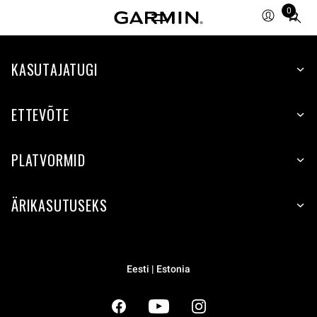
0
Total
items
in
cart:
KASUTAJATUGI
0
ETTEVÕTE
PLATVORMID
ÄRIKASUTUSEKS
Eesti | Estonia