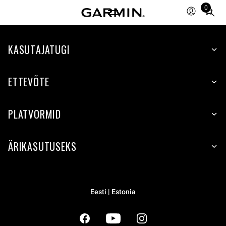
0
Total
items
in
cart:
KASUTAJATUGI
0
ETTEVÕTE
PLATVORMID
ÄRIKASUTUSEKS
Eesti | Estonia