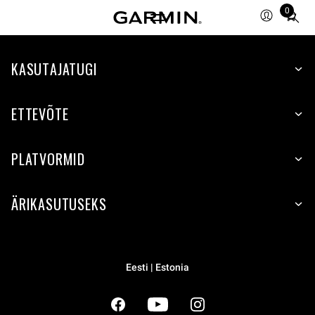
0
Total
items
in
cart:
KASUTAJATUGI
0
ETTEVÕTE
PLATVORMID
ÄRIKASUTUSEKS
Eesti | Estonia