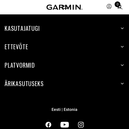
0
Total
items
in
cart:
KASUTAJATUGI
0
ETTEVÕTE
PLATVORMID
ÄRIKASUTUSEKS
Eesti | Estonia