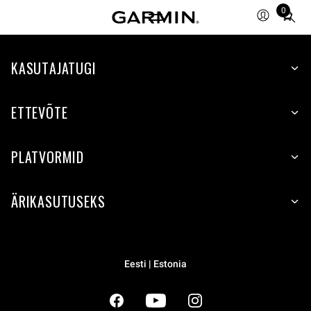
0
Total
items
in
cart:
KASUTAJATUGI
0
ETTEVÕTE
PLATVORMID
ÄRIKASUTUSEKS
Eesti | Estonia