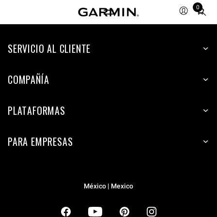
0
Total
items
in
SERVICIO AL CLIENTE
cart:
0
COMPAÑÍA
PLATAFORMAS
PARA EMPRESAS
México | Mexico