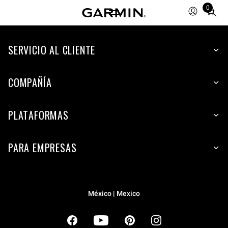
0
Total
items
in
cart:
SERVICIO AL CLIENTE
0
COMPAÑÍA
PLATAFORMAS
PARA EMPRESAS
México | Mexico