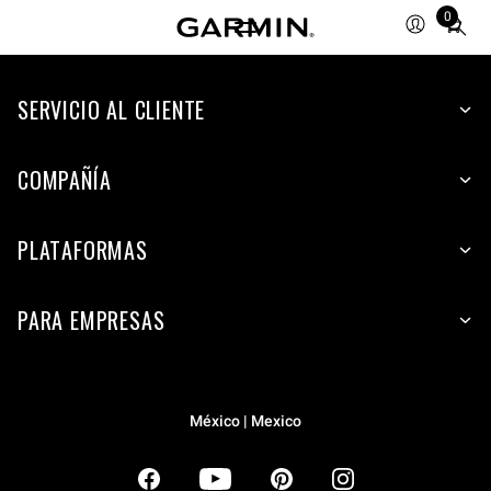
0
Total
items
in
SERVICIO AL CLIENTE
cart:
0
COMPAÑÍA
PLATAFORMAS
PARA EMPRESAS
México | Mexico