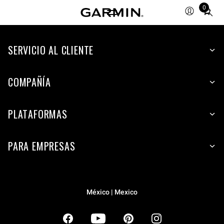
0
Total
items
in
SERVICIO AL CLIENTE
cart:
0
COMPAÑÍA
PLATAFORMAS
PARA EMPRESAS
México | Mexico