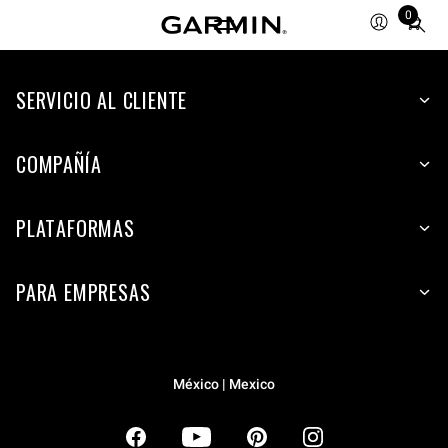
0
Total
items
in
SERVICIO AL CLIENTE
cart:
0
COMPAÑÍA
PLATAFORMAS
PARA EMPRESAS
México | Mexico