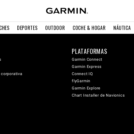
CHES
DEPORTES
OUTDOOR
COCHE & HOGAR
NÁUTICA
PLATAFORMAS
s
Garmin Connect
Garmin Express
 corporativa
Connect IQ
flyGarmin
Garmin Explore
Chart Installer de Navionics