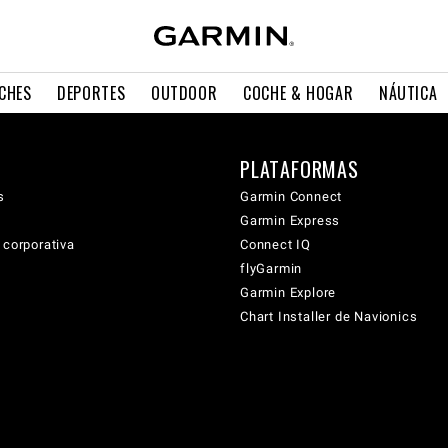
CHES
DEPORTES
OUTDOOR
COCHE & HOGAR
NÁUTICA
PLATAFORMAS
s
Garmin Connect
Garmin Express
 corporativa
Connect IQ
flyGarmin
Garmin Explore
Chart Installer de Navionics