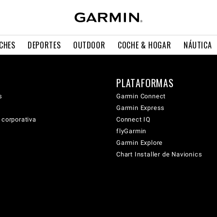
CHES
DEPORTES
OUTDOOR
COCHE & HOGAR
NÁUTICA
PLATAFORMAS
s
Garmin Connect
Garmin Express
 corporativa
Connect IQ
flyGarmin
Garmin Explore
Chart Installer de Navionics