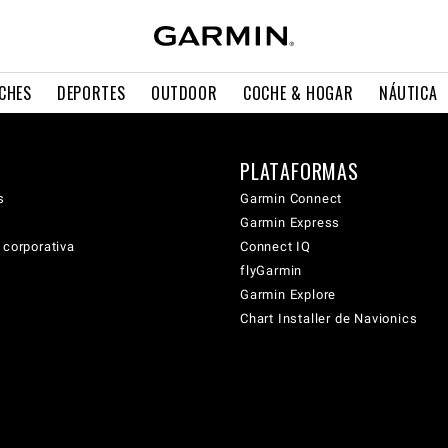
CHES
DEPORTES
OUTDOOR
COCHE & HOGAR
NÁUTICA
PLATAFORMAS
s
Garmin Connect
Garmin Express
 corporativa
Connect IQ
flyGarmin
Garmin Explore
Chart Installer de Navionics