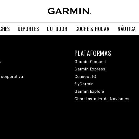
CHES
DEPORTES
OUTDOOR
COCHE & HOGAR
NÁUTICA
PLATAFORMAS
s
Garmin Connect
Garmin Express
 corporativa
Connect IQ
flyGarmin
Garmin Explore
Chart Installer de Navionics