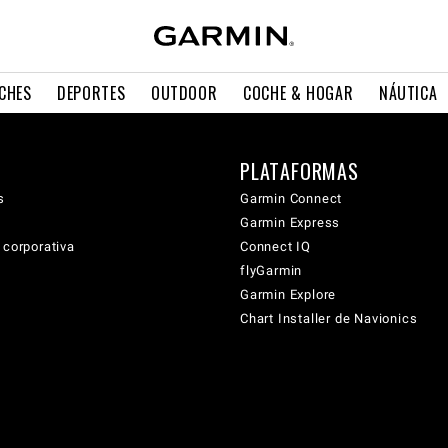
CHES
DEPORTES
OUTDOOR
COCHE & HOGAR
NÁUTICA
PLATAFORMAS
s
Garmin Connect
Garmin Express
 corporativa
Connect IQ
flyGarmin
Garmin Explore
Chart Installer de Navionics